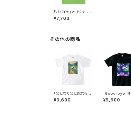
「パパイヤ」オリジナルT
シャツ（レディース）
¥7,700
その他の商品
「父となり父と眺むる蛍
「Good-bye」
かな」Mitsuru俳句キッ
ルTシャツ（Art b
¥6,600
¥9,900
ズTシャツB(筆文字by
tasista Mayum
ちゃ～べん）