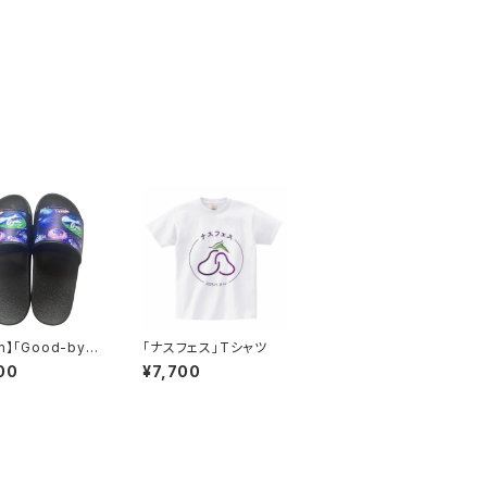
m】「Good-bye」
「ナスフェス」Tシャツ
ナルシャワーサン
00
¥7,700
t by Fantasist
yumi