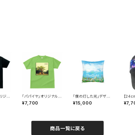
オリジナ
「パパイヤ」オリジナルT
「僕の灯した光」デザイ
【24c
y Fan
シャツ（レディース）
ンクッション（Art by Fa
オリジ
¥7,700
¥15,000
¥7,7
i）
ntasista Mayumi)
ダル/Ar
a Ma
商品一覧に戻る