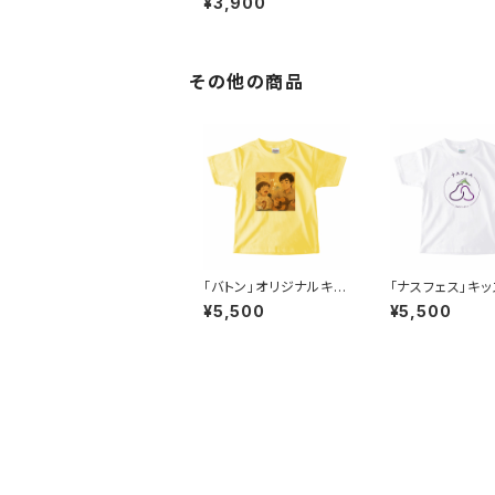
¥3,900
antasista Mayumi）
その他の商品
「バトン」オリジナルキッ
「ナスフェス」キッ
ズＴシャツ
ャツ
¥5,500
¥5,500