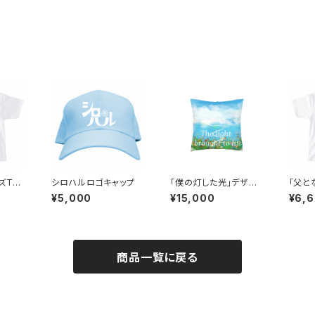
ズTシ
シロハルロゴキャップ
「僕の灯した光」デザイ
「父と
ンクッション（Art by Fa
かな」M
¥5,000
¥15,000
¥6,
ntasista Mayumi)
ズTシ
ちゃ～
商品一覧に戻る