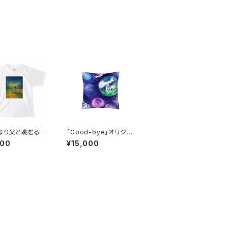
なり父と眺むる蛍
「Good-bye」オリジナ
itsuru俳句キッ
ルクッション（Art by Fa
600
¥15,000
ャツA（筆文字ｂｙ
ntasista Mayumi)
べん）